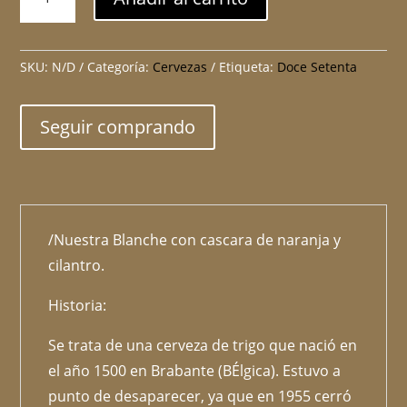
de
trigo
Blanche
cantidad
SKU:
N/D
Categoría:
Cervezas
Etiqueta:
Doce Setenta
Seguir comprando
/Nuestra Blanche con cascara de naranja y
cilantro.
Historia:
Se trata de una cerveza de trigo que nació en
el año 1500 en Brabante (BÉlgica). Estuvo a
punto de desaparecer, ya que en 1955 cerró