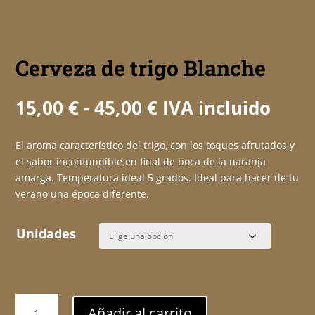
Cerveza de trigo Blanche
Rango
15,00
€
-
45,00
€
IVA incluido
de
precios:
El aroma característico del trigo, con los toques afrutados y
desde
el sabor inconfundible en final de boca de la naranja
15,00 €
amarga. Temperatura ideal 5 grados. Ideal para hacer de tu
hasta
verano una época diferente.
45,00 €
Unidades
Cerveza
Añadir al carrito