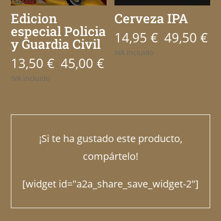
Edicion
Cerveza IPA
especial Policia
14,95
€
49,50
€
Ran
-
y Guardia Civil
de
IVA incluido
13,50
€
45,00
€
Rango
prec
-
de
des
IVA incluido
precios:
14,9
desde
has
13,50 €
49,5
hasta
¡Si te ha gustado este producto,
45,00 €
compártelo!
[widget id="a2a_share_save_widget-2"]