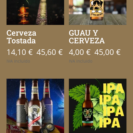
Cerveza
GUAU Y
Tostada
CERVEZA
14,10
€
45,60
€
4,00
€
45,00
€
Rango
Rango
-
-
de
de
IVA incluido
IVA incluido
precios:
precio
desde
desde
14,10 €
4,00 €
hasta
hasta
45,60 €
45,00 