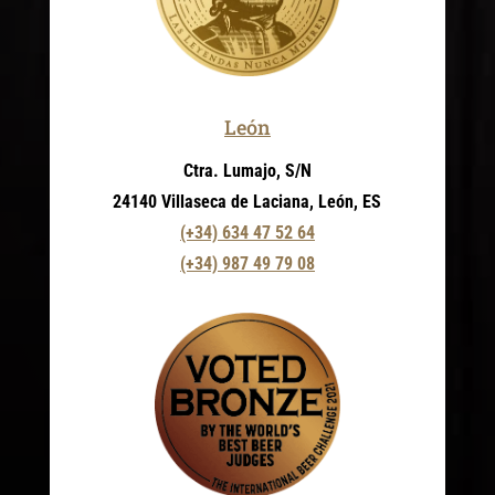
León
Ctra. Lumajo, S/N
24140 Villaseca de Laciana, León, ES
(+34) 634 47 52 64
(+34) 987 49 79 08