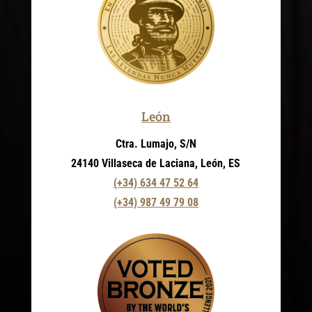
León
Ctra. Lumajo, S/N
24140 Villaseca de Laciana, León, ES
(+34) 634 47 52 64
(+34) 987 49 79 08