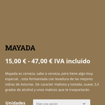
MAYADA
Rango
15,00
€
-
47,00
€
IVA incluido
de
precios:
Mayada es cerveza, sabe a cerveza, pero tiene algo muy
desde
especial… esta fermantada con levadura de las mejores
15,00 €
sidras de Asturias. De caracter maltoso y tostada, suave, 5,3
hasta
grados de alcohol y unos matices que te trasportarán.
47,00 €
Unidades