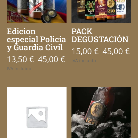
Edicion
PACK
especial Policia
DEGUSTACIÓN
y Guardia Civil
15,00
€
45,00
€
Ran
-
13,50
€
45,00
€
Rango
de
-
IVA incluido
de
prec
IVA incluido
precios:
des
desde
15,0
13,50 €
has
hasta
45,0
45,00 €