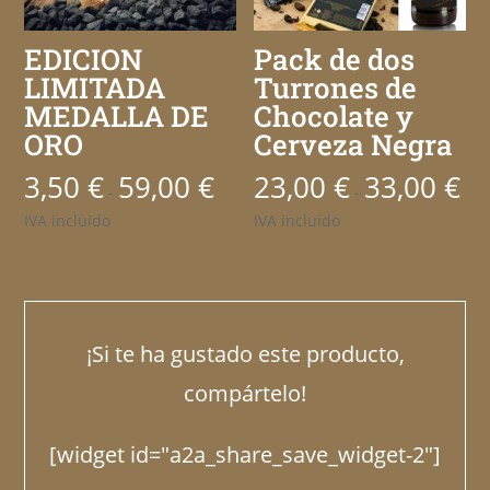
EDICION
Pack de dos
LIMITADA
Turrones de
MEDALLA DE
Chocolate y
ORO
Cerveza Negra
3,50
€
59,00
€
23,00
€
33,00
€
Rango
Ran
-
-
de
de
IVA incluido
IVA incluido
precios:
prec
desde
des
3,50 €
23,0
hasta
has
¡Si te ha gustado este producto,
59,00 €
33,0
compártelo!
[widget id="a2a_share_save_widget-2"]