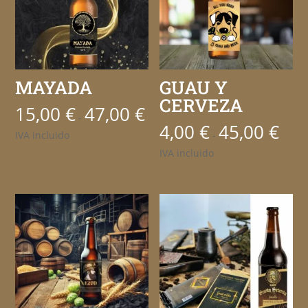
MAYADA
GUAU Y
CERVEZA
15,00
€
47,00
€
Rango
-
4,00
€
45,00
€
de
Rango
IVA incluido
-
precios:
de
IVA incluido
desde
precio
15,00 €
desde
hasta
4,00 €
47,00 €
hasta
45,00 