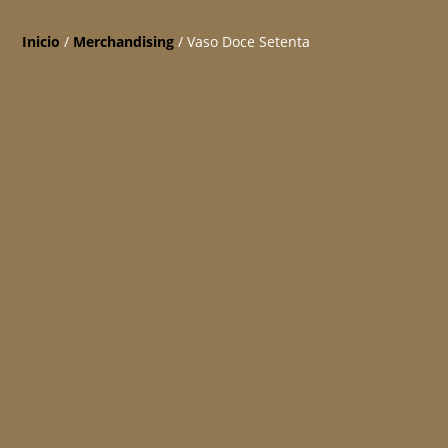
Inicio
/
Merchandising
/ Vaso Doce Setenta