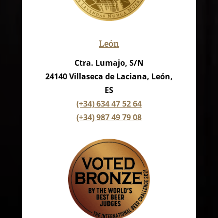
León
Ctra. Lumajo, S/N
24140 Villaseca de Laciana, León,
ES
(+34) 634 47 52 64
(+34) 987 49 79 08