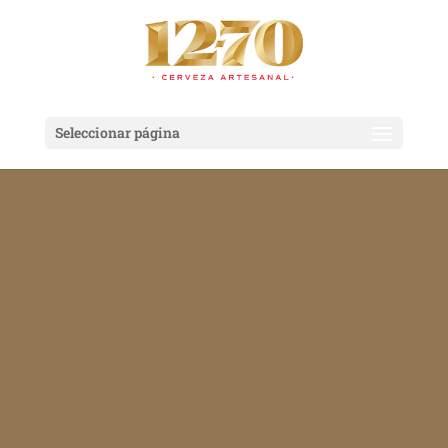
Seleccionar página
Cervezas
(12)
Merchandising
(2)
Packs
(1)
Precio
Precio
mínimo
máximo
Filtrar